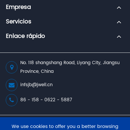
Empresa
Servicios
Enlace rápido
No. 118 shangshang Road, Liyang City, Jiangsu
Province, China
infsjb@jwell.cn
86 - 158 - 0622 - 5887
Copyright (
JWELL Extrusion Machinery Co., Ltd.
We use cookies to offer you a better browsing