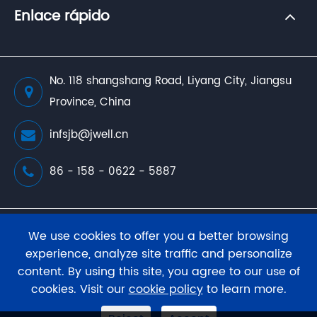
Enlace rápido
No. 118 shangshang Road, Liyang City, Jiangsu
Province, China
infsjb@jwell.cn
86 - 158 - 0622 - 5887
Copyright (
JWELL Extrusion Machinery Co., Ltd.
We use cookies to offer you a better browsing
Todos los derechos reservados.
experience, analyze site traffic and personalize
content. By using this site, you agree to our use of
Mapa del sitio web
Política de privacidad
cookies. Visit our
cookie policy
to learn more.