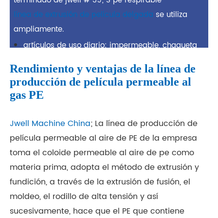
terminado de jwell # 39; S pe respirable
línea de extrusión de película delgada
se utiliza
ampliamente.
artículos de uso diario: impermeable, chaqueta
de traje, parche ocular, todo tipo de mantel,
Rendimiento y ventajas de la línea de
gorra de ducha, cortina de ducha, bolsa de
producción de película permeable al
agua, mantel, etc.
gas PE
artículos de higiene: pañales, toallas sanitarias,
ropa quirúrgica médica, embalaje médico
Jwell Machine China
; La línea de producción de
especial, embalaje de alimentos, etc.
película permeable al aire de PE de la empresa
productos de embalaje: ordenador, aire
toma el coloide permeable al aire de pe como
acondicionado, cubierta eléctrica a prueba de
materia prima, adopta el método de extrusión y
polvo, cubierta de automóvil, Embalaje suave de
fundición, a través de la extrusión de fusión, el
cosméticos, bolsa de compras, bolsa de regalo,
moldeo, el rodillo de alta tensión y así
carpeta, bolsa de archivos, etc.
sucesivamente, hace que el PE que contiene