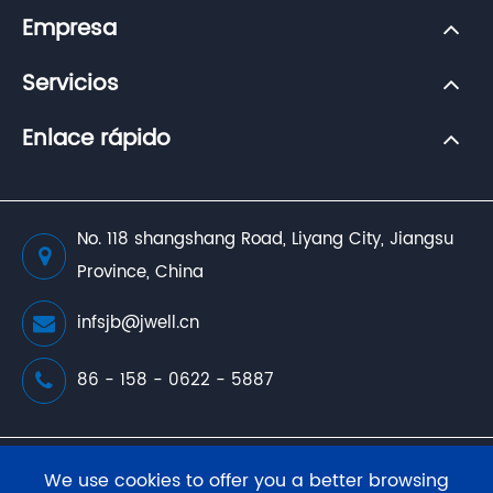
Empresa
Servicios
Enlace rápido
No. 118 shangshang Road, Liyang City, Jiangsu
Province, China
infsjb@jwell.cn
86 - 158 - 0622 - 5887
Copyright (
JWELL Extrusion Machinery Co., Ltd.
We use cookies to offer you a better browsing